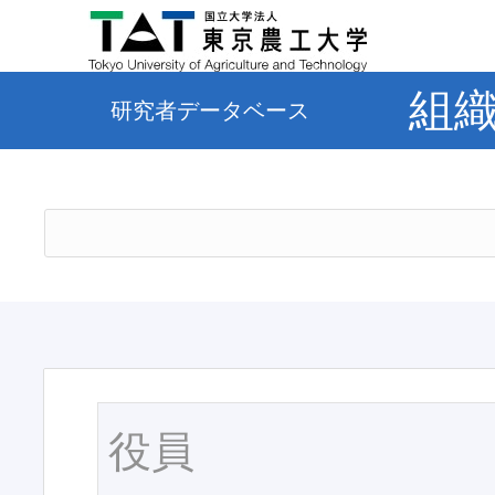
組
研究者データベース
役員