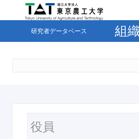
組
研究者データベース
役員