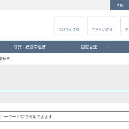
寄附
Facebook
Twitter
YouTube
Instagram
講
受験生
の皆様
在学生
の皆様
卒
研究・産官学連携
国際交流
報検索