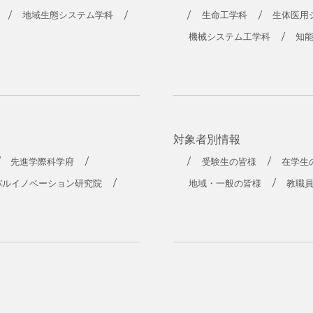
工学部
地域生態システム学科
生命工学科
生体医用
機械システム工学科
知
対象者別情報
先進学際科学府
受験生の皆様
在学生
バルイノベーション研究院
地域・一般の皆様
教職