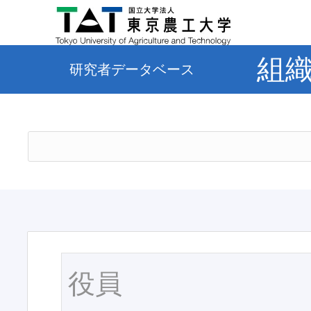
組
研究者データベース
役員