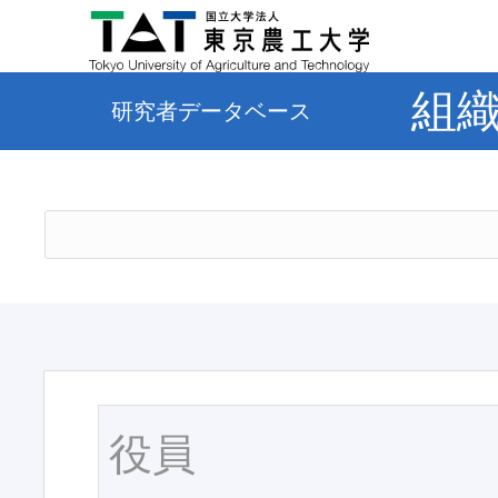
組
研究者データベース
役員