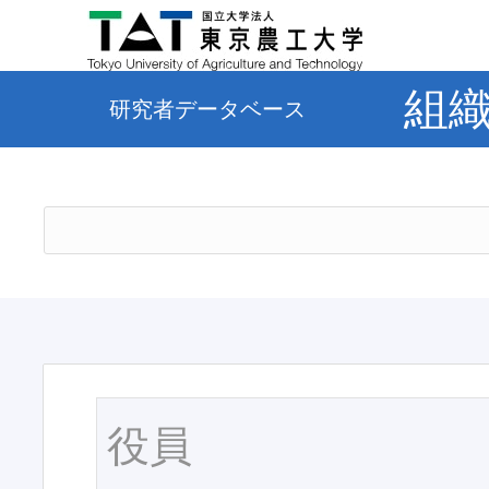
組
研究者データベース
役員