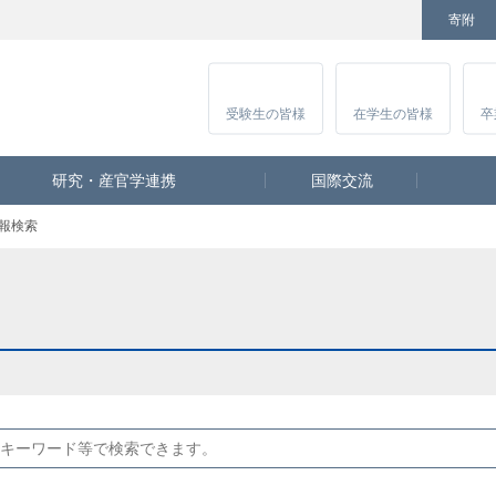
寄附
Facebook
Twitter
YouTube
Instagram
講
受験生
の皆様
在学生
の皆様
卒
研究・産官学連携
国際交流
報検索