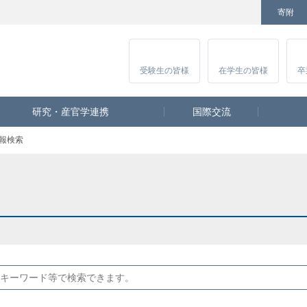
寄附
Facebook
Twitter
YouTube
Instagram
講
受験生
の皆様
在学生
の皆様
卒
研究・産官学連携
国際交流
報検索