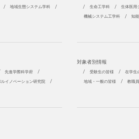
工学部
地域生態システム学科
生命工学科
生体医用
機械システム工学科
知
対象者別情報
先進学際科学府
受験生の皆様
在学生
バルイノベーション研究院
地域・一般の皆様
教職