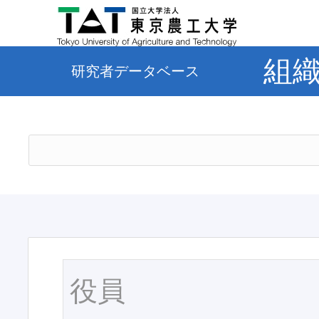
組
研究者データベース
役員