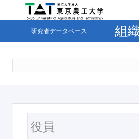
組
研究者データベース
役員