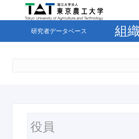
組
研究者データベース
役員