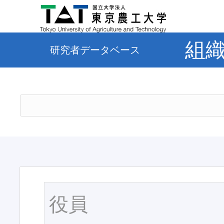
組
研究者データベース
役員