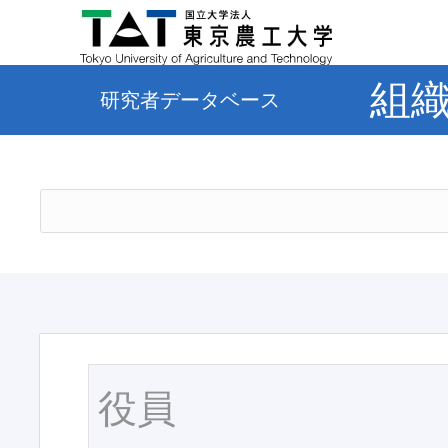
組
研究者データベース
役員