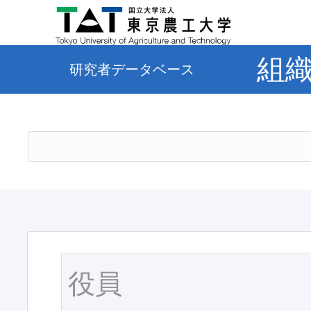
組
研究者データベース
役員