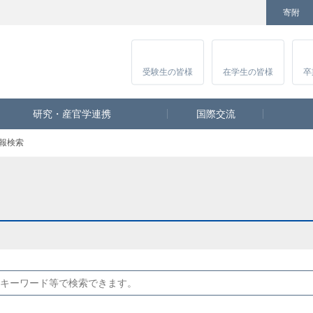
寄附
Facebook
Twitter
YouTube
Instagram
講
受験生
の皆様
在学生
の皆様
卒
研究・産官学連携
国際交流
報検索