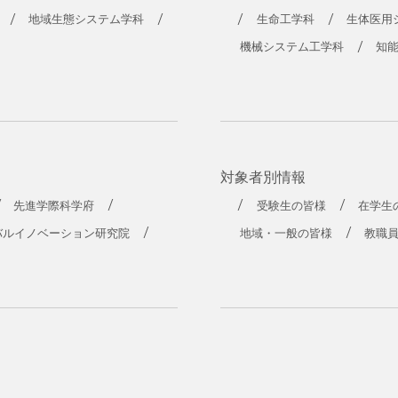
工学部
地域生態システム学科
生命工学科
生体医用
機械システム工学科
知
対象者別情報
先進学際科学府
受験生の皆様
在学生
バルイノベーション研究院
地域・一般の皆様
教職