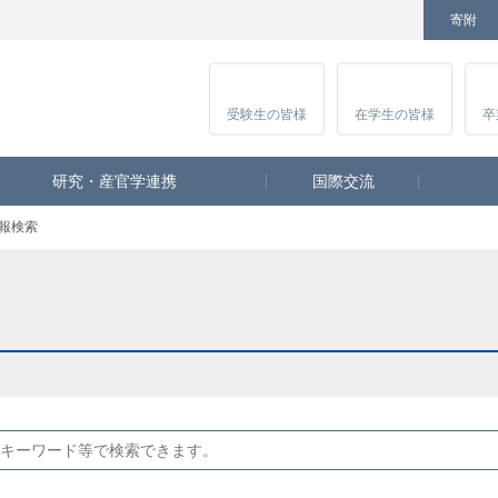
寄附
Facebook
Twitter
YouTube
Instagram
講
受験生
の皆様
在学生
の皆様
卒
研究・産官学連携
国際交流
報検索