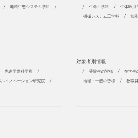
地域生態システム学科
生命工学科
生体医用
機械システム工学科
知
対象者別情報
先進学際科学府
受験生の皆様
在学生
バルイノベーション研究院
地域・一般の皆様
教職