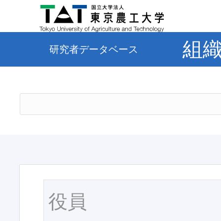
組
研究者データベース
役員