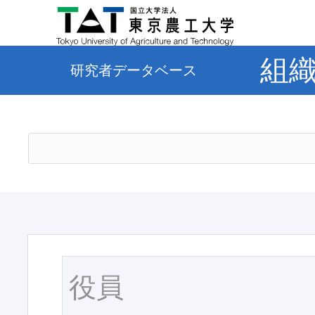
組
研究者データベース
役員