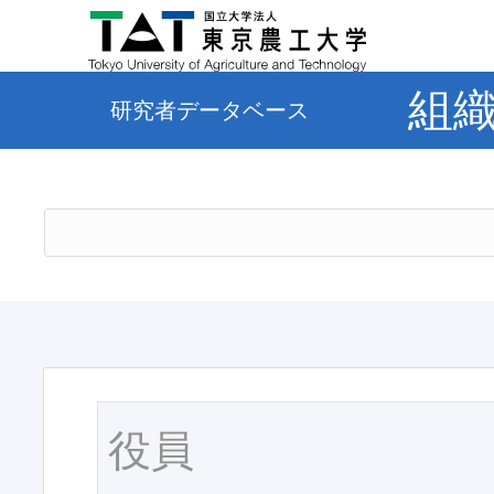
組
研究者データベース
役員