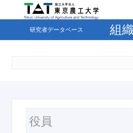
組
研究者データベース
役員