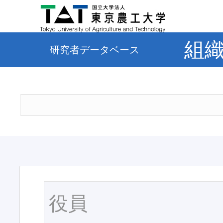
組
研究者データベース
役員