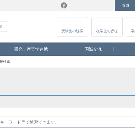
寄附
Facebook
Twitter
YouTube
Instagram
講
受験生
の皆様
在学生
の皆様
卒
研究・産官学連携
国際交流
報検索