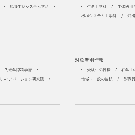
地域生態システム学科
生命工学科
生体医用
機械システム工学科
知
対象者別情報
先進学際科学府
受験生の皆様
在学生
バルイノベーション研究院
地域・一般の皆様
教職