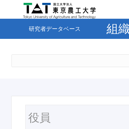
組
研究者データベース
役員