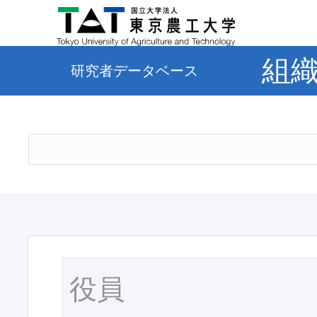
組
研究者データベース
役員