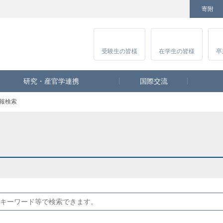
寄附
Facebook
Twitter
YouTube
Instagram
講
受験生
の皆様
在学生
の皆様
卒
研究・産官学連携
国際交流
報検索