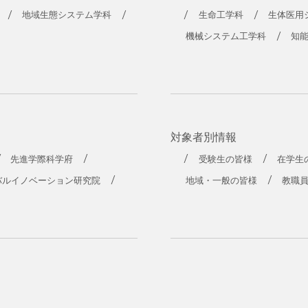
地域生態システム学科
生命工学科
生体医用
機械システム工学科
知
対象者別情報
先進学際科学府
受験生の皆様
在学生
バルイノベーション研究院
地域・一般の皆様
教職