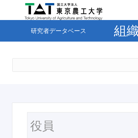
組
研究者データベース
役員