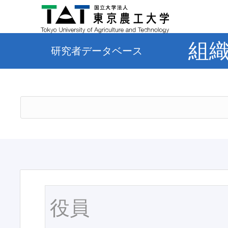
組
研究者データベース
役員