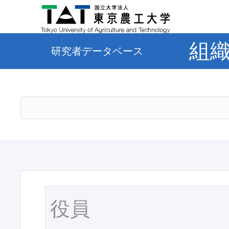
組
研究者データベース
役員