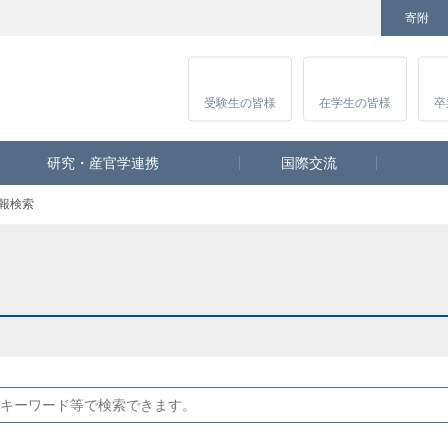
寄附
Facebook
Twitter
YouTube
Instagram
講
受験生
の皆様
在学生
の皆様
卒
研究・産官学連携
国際交流
報検索