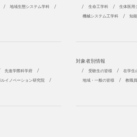
地域生態システム学科
生命工学科
生体医用
機械システム工学科
知
対象者別情報
先進学際科学府
受験生の皆様
在学生
バルイノベーション研究院
地域・一般の皆様
教職