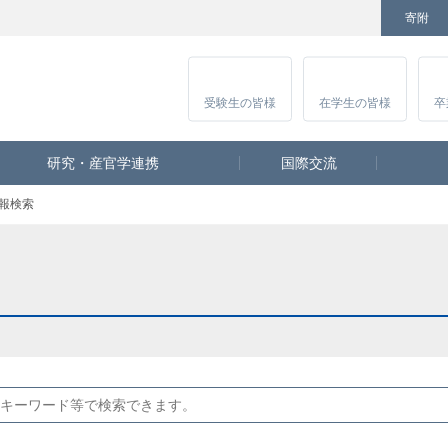
寄附
Facebook
Twitter
YouTube
Instagram
講
受験生
の皆様
在学生
の皆様
卒
研究・産官学連携
国際交流
報検索