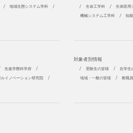
地域生態システム学科
生命工学科
生体医用
機械システム工学科
知
対象者別情報
先進学際科学府
受験生の皆様
在学生
バルイノベーション研究院
地域・一般の皆様
教職