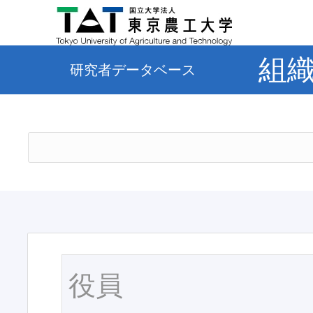
組
研究者データベース
役員