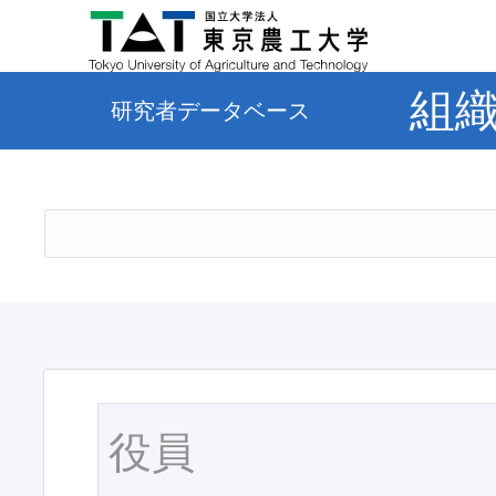
組
研究者データベース
役員