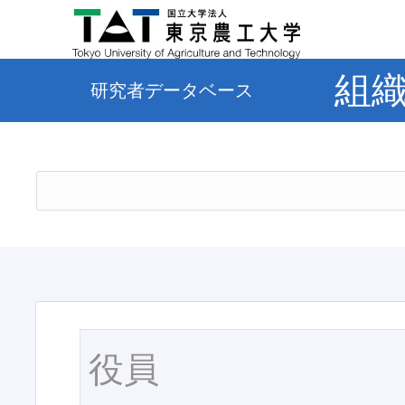
組
研究者データベース
役員