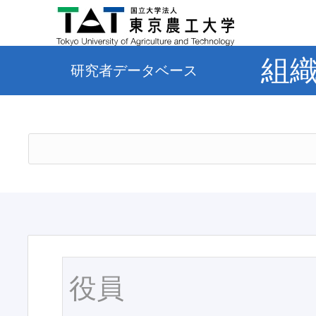
組
研究者データベース
役員