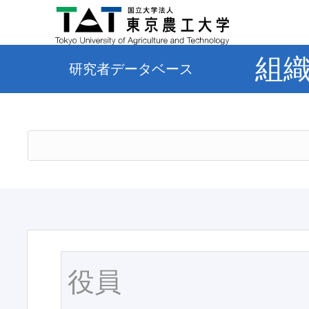
組
研究者データベース
役員