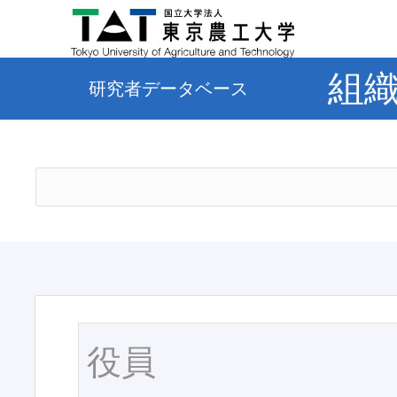
組
研究者データベース
役員