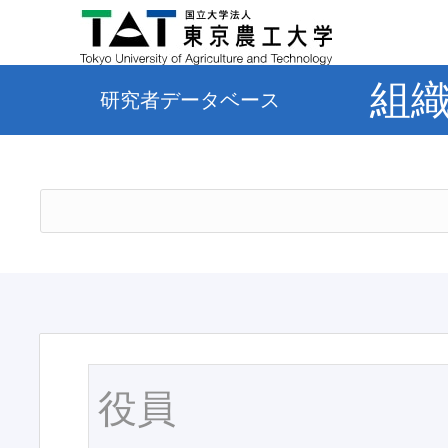
組
研究者データベース
役員