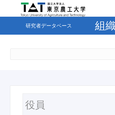
組
研究者データベース
役員