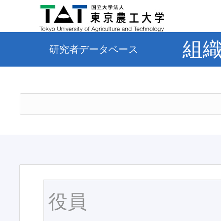
組
研究者データベース
役員