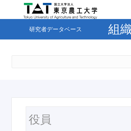
組
研究者データベース
役員