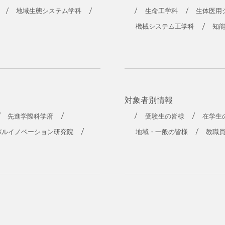
工学部
地域生態システム学科
生命工学科
生体医用
機械システム工学科
知
対象者別情報
先進学際科学府
受験生の皆様
在学生
バルイノベーション研究院
地域・一般の皆様
教職