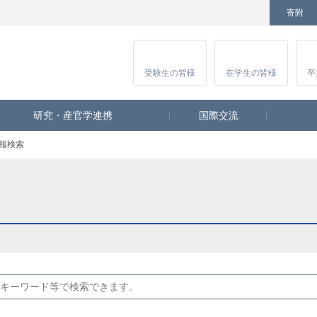
寄附
Facebook
Twitter
YouTube
Instagram
講
受験生
の皆様
在学生
の皆様
卒
研究・産官学連携
国際交流
報検索