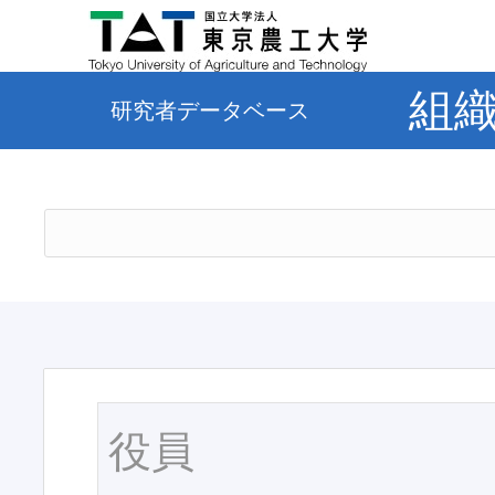
組
研究者データベース
役員