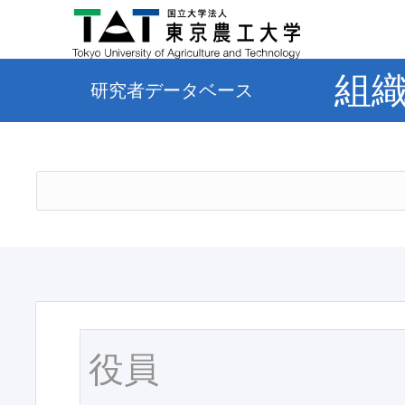
組
研究者データベース
役員