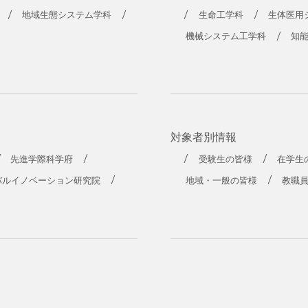
地域生態システム学科
生命工学科
生体医用
機械システム工学科
知
対象者別情報
先進学際科学府
受験生の皆様
在学生
バルイノベーション研究院
地域・一般の皆様
教職