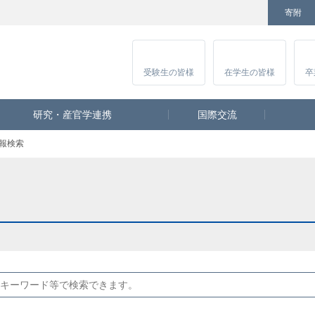
寄附
Facebook
Twitter
YouTube
Instagram
講
受験生
の皆様
在学生
の皆様
卒
研究・産官学連携
国際交流
報検索