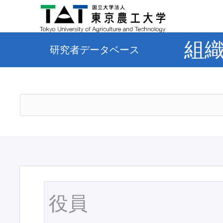
組
研究者データベース
役員