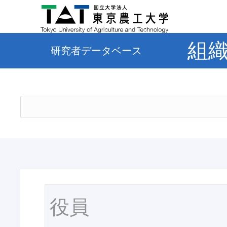
組
研究者データベース
役員