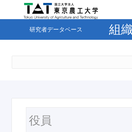
組
研究者データベース
役員