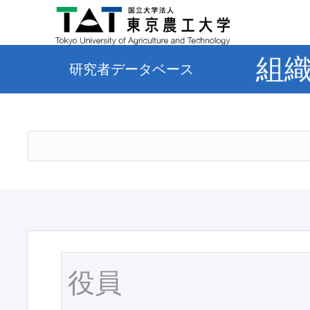
組
研究者データベース
役員