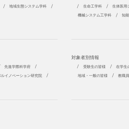
工学部
地域生態システム学科
生命工学科
生体医用
機械システム工学科
知
対象者別情報
先進学際科学府
受験生の皆様
在学生
バルイノベーション研究院
地域・一般の皆様
教職