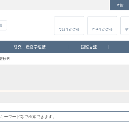
寄附
Facebook
Twitter
YouTube
Instagram
講
受験生
の皆様
在学生
の皆様
卒
研究・産官学連携
国際交流
報検索