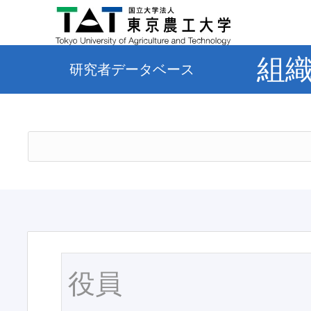
組
研究者データベース
役員